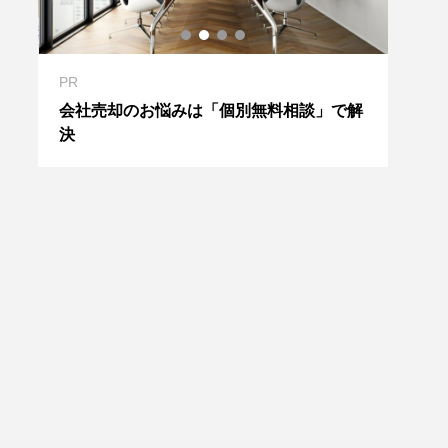
PR
事業
会社売却のお悩みは「個別無料相談」で解
何
事業
決
行の