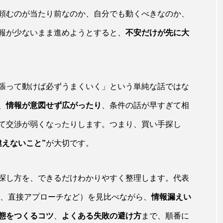
頼むのが当たり前なのか、自分でも動くべきなのか、
報が少ないまま進めようとすると、
不安だけが先に大
会社売却
無料相談」で解
会社売却時のデューデリジェンスとは？
を見られ、売主は何を準備すればいいか
張って動けば必ずうまくいく」という単純な話ではな
、
情報が意図せず広がったり
、条件の話が早すぎて相
て交渉が弱くなったりします。つまり、買い手探し
違えないこと”
が大切です。
探し方を、できるだけわかりやすく整理します。代表
介、直接アプローチなど）を見比べながら、
情報漏えい
態をつくるコツ
、
よくある失敗の避け方
まで、順番に