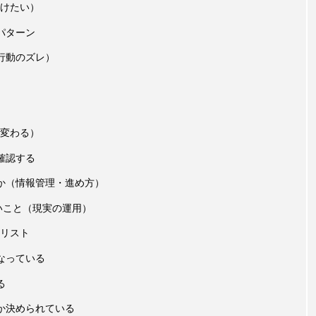
けたい）
パターン
行動のズレ）
変わる）
確認する
か（情報管理・進め方）
いこと（現実の運用）
リスト
なっている
る
か決められている