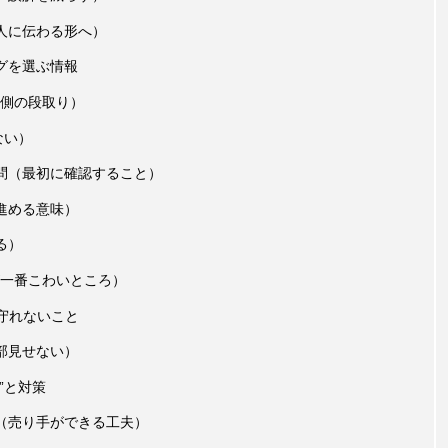
人に伝わる形へ）
グを選ぶ情報
側の段取り）
ない）
問（最初に確認すること）
進める意味）
る）
一番こわいところ）
守れないこと
部見せない）
”と対策
（売り手ができる工夫）