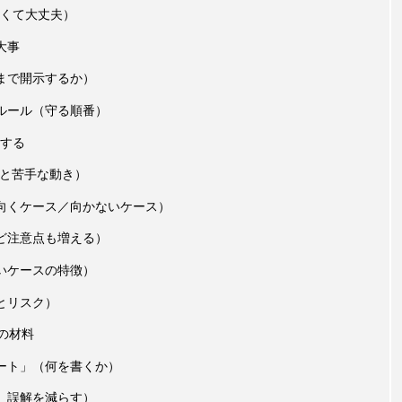
くて大丈夫）
大事
まで開示するか）
ルール（守る順番）
する
きと苦手な動き）
向くケース／向かないケース）
ど注意点も増える）
いケースの特徴）
とリスク）
の材料
ート」（何を書くか）
、誤解を減らす）