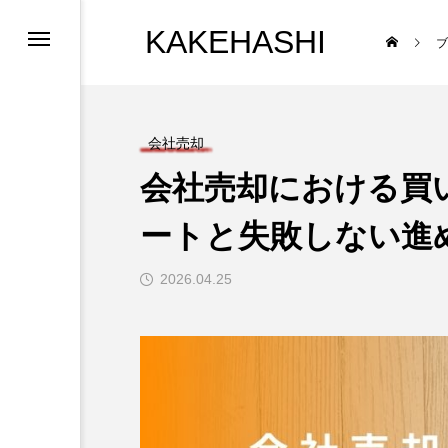
KAKEHASHI
ブ
会社売却
会社売却における買
ートと失敗しない進
は
2026.04.25
業承継支援体制
・アクセス