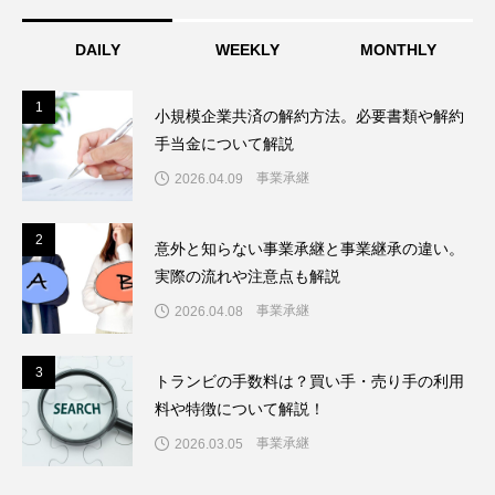
DAILY
WEEKLY
MONTHLY
1
1
小規模企業共済の解約方法。必要書類や解約
手当金について解説
事業承継
2026.04.09
2
2
意外と知らない事業承継と事業継承の違い。
実際の流れや注意点も解説
事業承継
2026.04.08
3
3
トランビの手数料は？買い手・売り手の利用
料や特徴について解説！
事業承継
2026.03.05